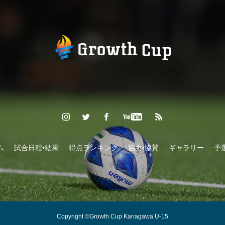
ム
試合日程•結果
得点ランキング
協力•協賛
ギャラリー
予
Copyright ©Growth Cup Kanagawa U-15