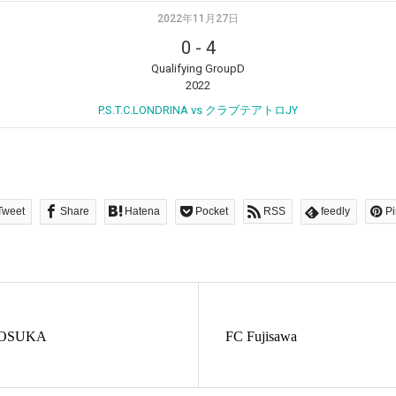
2022年11月27日
0
-
4
Qualifying GroupD
2022
P.S.T.C.LONDRINA vs クラブテアトロJY
Tweet
Share
Hatena
Pocket
RSS
feedly
Pi
KOSUKA
FC Fujisawa