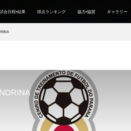
試合日程•結果
得点ランキング
協力•協賛
ギャラリー
DRINA
ONDRINA