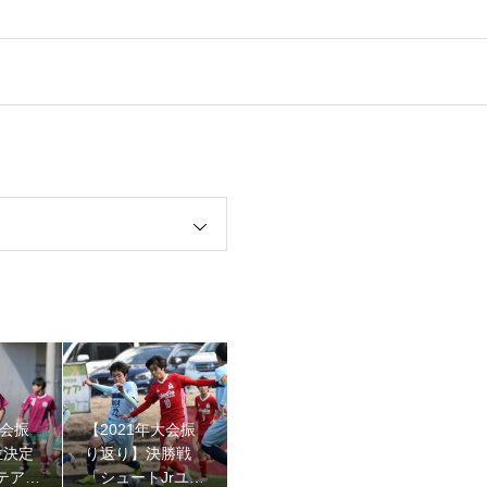
返り】決勝戦「シュートJrユースFC vs Fスタジオ」
大会振
【2021年大会振
位決定
り返り】決勝戦
テアト
「シュートJrユー