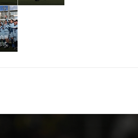
瀬谷イン
スFC vs Fスタジ
ナル」
オ」
り返り】表彰式
大会振
彰式