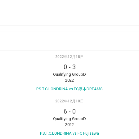
2022年12月18日
0
-
3
Qualifying GroupD
2022
P.S.T.C.LONDRINA vs FC厚木DREAMS
2022年12月10日
6
-
0
Qualifying GroupD
2022
P.S.T.C.LONDRINA vs FC Fujisawa