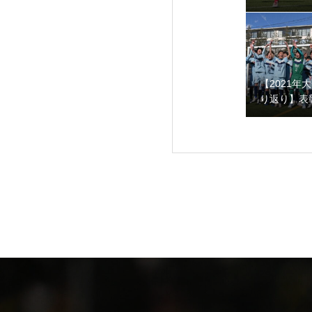
ロJY vs 
ターナショ
【2021年大会振
【2021年
り返り】表